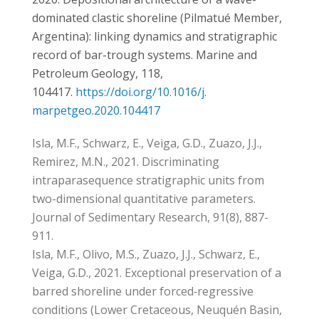
dominated clastic shoreline (Pilmatué Member,
Argentina): linking dynamics and stratigraphic
record of bar-trough systems. Marine and
Petroleum Geology, 118,
104417.
https://doi.org/10.1016/j.
marpetgeo.2020.104417
Isla, M.F., Schwarz, E., Veiga, G.D., Zuazo, J.J.,
Remirez, M.N., 2021. Discriminating
intraparasequence stratigraphic units from
two-dimensional quantitative parameters.
Journal of Sedimentary Research, 91(8), 887-
911.
Isla, M.F., Olivo, M.S., Zuazo, J.J., Schwarz, E.,
Veiga, G.D., 2021. Exceptional preservation of a
barred shoreline under forced‐regressive
conditions (Lower Cretaceous, Neuquén Basin,