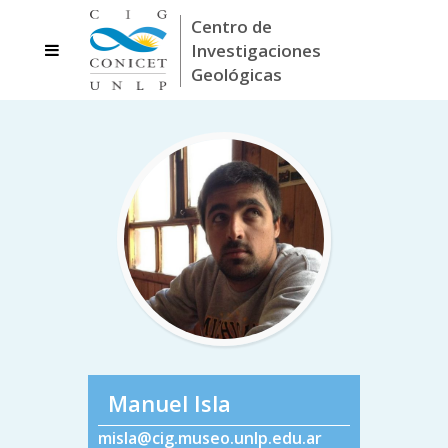
Manuel Isla
misla@cig.museo.unlp.edu.ar